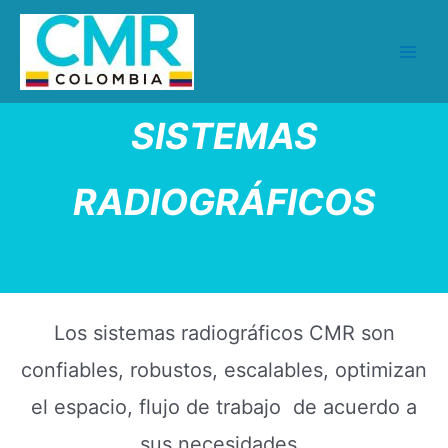
Ir
al
contenido
Main
Men
SISTEMAS
RADIOGRÁFICOS
Los sistemas radiográficos CMR son
confiables, robustos, escalables, optimizan
el espacio, flujo de trabajo de acuerdo a
sus necesidades.