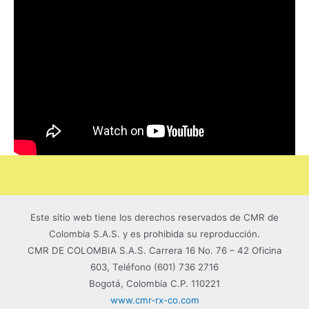
Este sitio web tiene los derechos reservados de CMR de
Colombia S.A.S. y es prohibida su reproducción.
CMR DE COLOMBIA S.A.S.
Carrera 16 No. 76 – 42 Oficina
603, Teléfono (601) 736 2716
Bogotá, Colombia C.P. 110221
www.cmr-rx-co.com