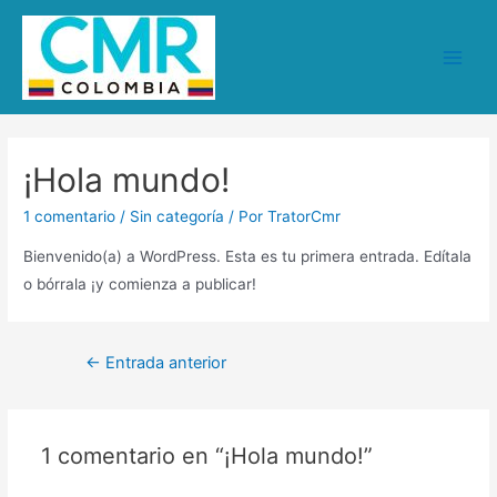
Ir
al
contenido
Main
Men
¡Hola mundo!
1 comentario
/
Sin categoría
/ Por
TratorCmr
Bienvenido(a) a WordPress. Esta es tu primera entrada. Edítala
o bórrala ¡y comienza a publicar!
Navegación
←
Entrada anterior
de
entradas
1 comentario en “¡Hola mundo!”